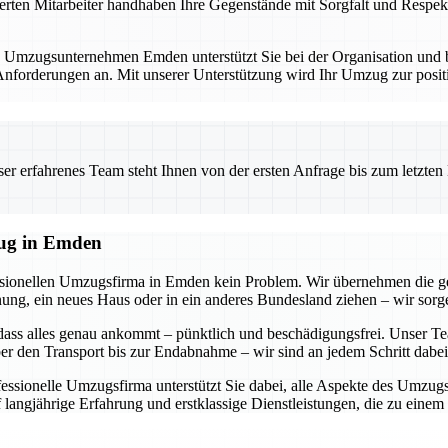
erten Mitarbeiter handhaben Ihre Gegenstände mit Sorgfalt und Respekt
. Umzugsunternehmen Emden unterstützt Sie bei der Organisation und bi
forderungen an. Mit unserer Unterstützung wird Ihr Umzug zur positi
 erfahrenes Team steht Ihnen von der ersten Anfrage bis zum letzten Ka
zug in Emden
essionellen Umzugsfirma in Emden kein Problem. Wir übernehmen die g
g, ein neues Haus oder in ein anderes Bundesland ziehen – wir sorgen
dass alles genau ankommt – pünktlich und beschädigungsfrei. Unser Tea
r den Transport bis zur Endabnahme – wir sind an jedem Schritt dabei
ofessionelle Umzugsfirma unterstützt Sie dabei, alle Aspekte des Umzu
 langjährige Erfahrung und erstklassige Dienstleistungen, die zu eine