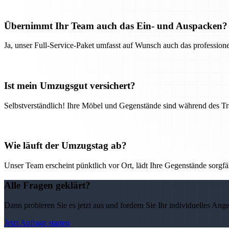
Übernimmt Ihr Team auch das Ein- und Auspacken?
Ja, unser Full-Service-Paket umfasst auf Wunsch auch das professio
Ist mein Umzugsgut versichert?
Selbstverständlich! Ihre Möbel und Gegenstände sind während des Tra
Wie läuft der Umzugstag ab?
Unser Team erscheint pünktlich vor Ort, lädt Ihre Gegenstände sorgfälti
Alle Fragen geklärt?
Dann probieren Sie es jetzt aus und fordern Sie Ihr individuelles Ang
Jetzt Anfrage starten