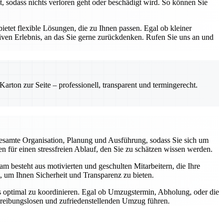
, sodass nichts verloren geht oder beschädigt wird. So können Sie
etet flexible Lösungen, die zu Ihnen passen. Egal ob kleiner
ven Erlebnis, an das Sie gerne zurückdenken. Rufen Sie uns an und
rton zur Seite – professionell, transparent und termingerecht.
esamte Organisation, Planung und Ausführung, sodass Sie sich um
 für einen stressfreien Ablauf, den Sie zu schätzen wissen werden.
m besteht aus motivierten und geschulten Mitarbeitern, die Ihre
, um Ihnen Sicherheit und Transparenz zu bieten.
gs optimal zu koordinieren. Egal ob Umzugstermin, Abholung, oder die
m reibungslosen und zufriedenstellenden Umzug führen.