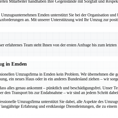
erten Mitarbeiter handhaben Ihre Gegenstände mit Sorgfalt und Respekt
. Umzugsunternehmen Emden unterstützt Sie bei der Organisation und bi
forderungen an. Mit unserer Unterstützung wird Ihr Umzug zur positi
 erfahrenes Team steht Ihnen von der ersten Anfrage bis zum letzten Ka
zug in Emden
essionellen Umzugsfirma in Emden kein Problem. Wir übernehmen die g
g, ein neues Haus oder in ein anderes Bundesland ziehen – wir sorgen
dass alles genau ankommt – pünktlich und beschädigungsfrei. Unser Tea
r den Transport bis zur Endabnahme – wir sind an jedem Schritt dabei
ofessionelle Umzugsfirma unterstützt Sie dabei, alle Aspekte des Umzu
 langjährige Erfahrung und erstklassige Dienstleistungen, die zu eine