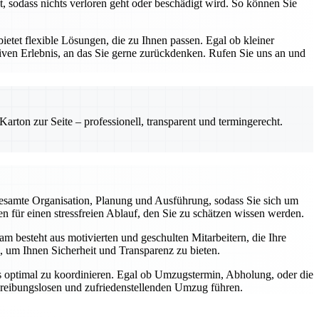
, sodass nichts verloren geht oder beschädigt wird. So können Sie
etet flexible Lösungen, die zu Ihnen passen. Egal ob kleiner
ven Erlebnis, an das Sie gerne zurückdenken. Rufen Sie uns an und
rton zur Seite – professionell, transparent und termingerecht.
esamte Organisation, Planung und Ausführung, sodass Sie sich um
 für einen stressfreien Ablauf, den Sie zu schätzen wissen werden.
m besteht aus motivierten und geschulten Mitarbeitern, die Ihre
, um Ihnen Sicherheit und Transparenz zu bieten.
gs optimal zu koordinieren. Egal ob Umzugstermin, Abholung, oder die
m reibungslosen und zufriedenstellenden Umzug führen.