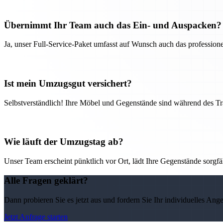
Übernimmt Ihr Team auch das Ein- und Auspacken?
Ja, unser Full-Service-Paket umfasst auf Wunsch auch das professio
Ist mein Umzugsgut versichert?
Selbstverständlich! Ihre Möbel und Gegenstände sind während des Tra
Wie läuft der Umzugstag ab?
Unser Team erscheint pünktlich vor Ort, lädt Ihre Gegenstände sorgfälti
Alle Fragen geklärt?
Dann probieren Sie es jetzt aus und fordern Sie Ihr individuelles Ang
Jetzt Anfrage starten