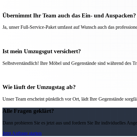
Übernimmt Ihr Team auch das Ein- und Auspacken?
Ja, unser Full-Service-Paket umfasst auf Wunsch auch das professio
Ist mein Umzugsgut versichert?
Selbstverständlich! Ihre Möbel und Gegenstände sind während des Tra
Wie läuft der Umzugstag ab?
Unser Team erscheint pünktlich vor Ort, lädt Ihre Gegenstände sorgfälti
Alle Fragen geklärt?
Dann probieren Sie es jetzt aus und fordern Sie Ihr individuelles Ang
Jetzt Anfrage starten