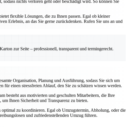
, sodass nichts verloren geht oder beschädigt wird. So können Sie
etet flexible Lösungen, die zu Ihnen passen. Egal ob kleiner
ven Erlebnis, an das Sie gerne zurückdenken. Rufen Sie uns an und
rton zur Seite – professionell, transparent und termingerecht.
esamte Organisation, Planung und Ausführung, sodass Sie sich um
 für einen stressfreien Ablauf, den Sie zu schätzen wissen werden.
m besteht aus motivierten und geschulten Mitarbeitern, die Ihre
, um Ihnen Sicherheit und Transparenz zu bieten.
gs optimal zu koordinieren. Egal ob Umzugstermin, Abholung, oder die
m reibungslosen und zufriedenstellenden Umzug führen.