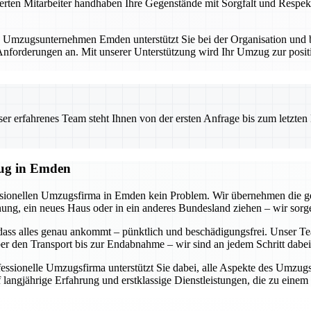
erten Mitarbeiter handhaben Ihre Gegenstände mit Sorgfalt und Respekt
. Umzugsunternehmen Emden unterstützt Sie bei der Organisation und bi
forderungen an. Mit unserer Unterstützung wird Ihr Umzug zur positi
 erfahrenes Team steht Ihnen von der ersten Anfrage bis zum letzten Ka
zug in Emden
essionellen Umzugsfirma in Emden kein Problem. Wir übernehmen die g
g, ein neues Haus oder in ein anderes Bundesland ziehen – wir sorgen
dass alles genau ankommt – pünktlich und beschädigungsfrei. Unser Tea
r den Transport bis zur Endabnahme – wir sind an jedem Schritt dabei
ofessionelle Umzugsfirma unterstützt Sie dabei, alle Aspekte des Umzu
 langjährige Erfahrung und erstklassige Dienstleistungen, die zu eine