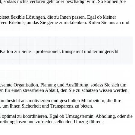
, sodass nichts verloren geht oder beschädigt wird. So können Sie
etet flexible Lösungen, die zu Ihnen passen. Egal ob kleiner
ven Erlebnis, an das Sie gerne zurückdenken. Rufen Sie uns an und
rton zur Seite – professionell, transparent und termingerecht.
esamte Organisation, Planung und Ausführung, sodass Sie sich um
 für einen stressfreien Ablauf, den Sie zu schätzen wissen werden.
m besteht aus motivierten und geschulten Mitarbeitern, die Ihre
, um Ihnen Sicherheit und Transparenz zu bieten.
gs optimal zu koordinieren. Egal ob Umzugstermin, Abholung, oder die
m reibungslosen und zufriedenstellenden Umzug führen.