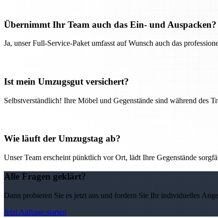
Übernimmt Ihr Team auch das Ein- und Auspacken?
Ja, unser Full-Service-Paket umfasst auf Wunsch auch das professio
Ist mein Umzugsgut versichert?
Selbstverständlich! Ihre Möbel und Gegenstände sind während des Tra
Wie läuft der Umzugstag ab?
Unser Team erscheint pünktlich vor Ort, lädt Ihre Gegenstände sorgfälti
Alle Fragen geklärt?
Dann probieren Sie es jetzt aus und fordern Sie Ihr individuelles Ang
Jetzt Anfrage starten