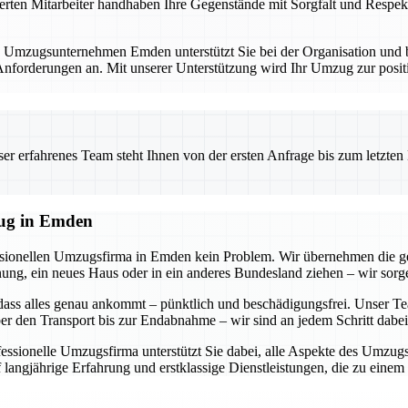
erten Mitarbeiter handhaben Ihre Gegenstände mit Sorgfalt und Respekt
. Umzugsunternehmen Emden unterstützt Sie bei der Organisation und bi
forderungen an. Mit unserer Unterstützung wird Ihr Umzug zur positi
 erfahrenes Team steht Ihnen von der ersten Anfrage bis zum letzten Ka
zug in Emden
essionellen Umzugsfirma in Emden kein Problem. Wir übernehmen die g
g, ein neues Haus oder in ein anderes Bundesland ziehen – wir sorgen
dass alles genau ankommt – pünktlich und beschädigungsfrei. Unser Tea
r den Transport bis zur Endabnahme – wir sind an jedem Schritt dabei
ofessionelle Umzugsfirma unterstützt Sie dabei, alle Aspekte des Umzu
 langjährige Erfahrung und erstklassige Dienstleistungen, die zu eine