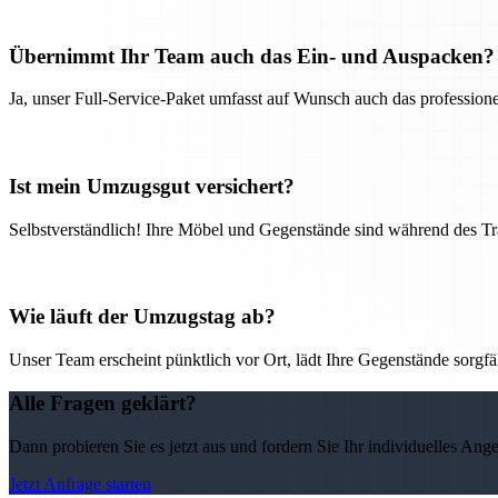
Übernimmt Ihr Team auch das Ein- und Auspacken?
Ja, unser Full-Service-Paket umfasst auf Wunsch auch das professio
Ist mein Umzugsgut versichert?
Selbstverständlich! Ihre Möbel und Gegenstände sind während des Tra
Wie läuft der Umzugstag ab?
Unser Team erscheint pünktlich vor Ort, lädt Ihre Gegenstände sorgfälti
Alle Fragen geklärt?
Dann probieren Sie es jetzt aus und fordern Sie Ihr individuelles Ang
Jetzt Anfrage starten