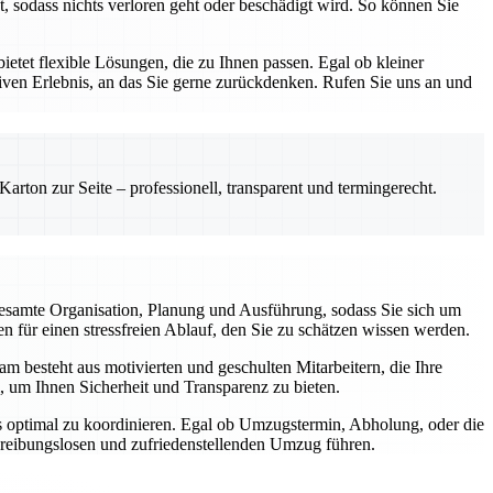
, sodass nichts verloren geht oder beschädigt wird. So können Sie
etet flexible Lösungen, die zu Ihnen passen. Egal ob kleiner
ven Erlebnis, an das Sie gerne zurückdenken. Rufen Sie uns an und
rton zur Seite – professionell, transparent und termingerecht.
esamte Organisation, Planung und Ausführung, sodass Sie sich um
 für einen stressfreien Ablauf, den Sie zu schätzen wissen werden.
m besteht aus motivierten und geschulten Mitarbeitern, die Ihre
, um Ihnen Sicherheit und Transparenz zu bieten.
gs optimal zu koordinieren. Egal ob Umzugstermin, Abholung, oder die
m reibungslosen und zufriedenstellenden Umzug führen.