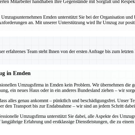
erten Mitarbeiter handhaben Ihre Gegenstände mit Sorgfalt und Respekt
. Umzugsunternehmen Emden unterstützt Sie bei der Organisation und bi
forderungen an. Mit unserer Unterstützung wird Ihr Umzug zur positi
 erfahrenes Team steht Ihnen von der ersten Anfrage bis zum letzten Ka
zug in Emden
essionellen Umzugsfirma in Emden kein Problem. Wir übernehmen die g
g, ein neues Haus oder in ein anderes Bundesland ziehen – wir sorgen
dass alles genau ankommt – pünktlich und beschädigungsfrei. Unser Tea
r den Transport bis zur Endabnahme – wir sind an jedem Schritt dabei
ofessionelle Umzugsfirma unterstützt Sie dabei, alle Aspekte des Umzu
 langjährige Erfahrung und erstklassige Dienstleistungen, die zu eine