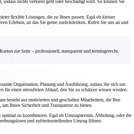
, sodass nichts verloren geht oder beschädigt wird. So können Sie
etet flexible Lösungen, die zu Ihnen passen. Egal ob kleiner
ven Erlebnis, an das Sie gerne zurückdenken. Rufen Sie uns an und
rton zur Seite – professionell, transparent und termingerecht.
esamte Organisation, Planung und Ausführung, sodass Sie sich um
 für einen stressfreien Ablauf, den Sie zu schätzen wissen werden.
m besteht aus motivierten und geschulten Mitarbeitern, die Ihre
, um Ihnen Sicherheit und Transparenz zu bieten.
gs optimal zu koordinieren. Egal ob Umzugstermin, Abholung, oder die
m reibungslosen und zufriedenstellenden Umzug führen.