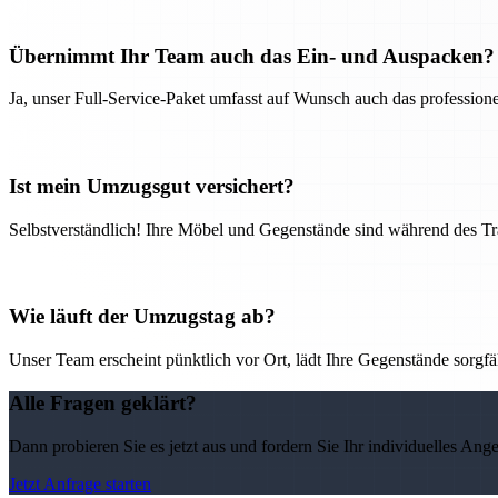
Übernimmt Ihr Team auch das Ein- und Auspacken?
Ja, unser Full-Service-Paket umfasst auf Wunsch auch das professio
Ist mein Umzugsgut versichert?
Selbstverständlich! Ihre Möbel und Gegenstände sind während des Tra
Wie läuft der Umzugstag ab?
Unser Team erscheint pünktlich vor Ort, lädt Ihre Gegenstände sorgfälti
Alle Fragen geklärt?
Dann probieren Sie es jetzt aus und fordern Sie Ihr individuelles Ang
Jetzt Anfrage starten