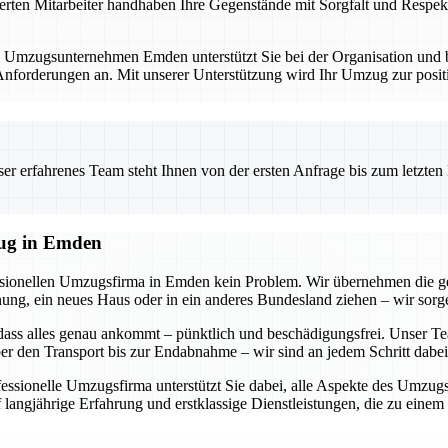
erten Mitarbeiter handhaben Ihre Gegenstände mit Sorgfalt und Respekt
. Umzugsunternehmen Emden unterstützt Sie bei der Organisation und bi
forderungen an. Mit unserer Unterstützung wird Ihr Umzug zur positi
 erfahrenes Team steht Ihnen von der ersten Anfrage bis zum letzten Ka
zug in Emden
essionellen Umzugsfirma in Emden kein Problem. Wir übernehmen die g
g, ein neues Haus oder in ein anderes Bundesland ziehen – wir sorgen
dass alles genau ankommt – pünktlich und beschädigungsfrei. Unser Tea
r den Transport bis zur Endabnahme – wir sind an jedem Schritt dabei
ofessionelle Umzugsfirma unterstützt Sie dabei, alle Aspekte des Umzu
 langjährige Erfahrung und erstklassige Dienstleistungen, die zu eine