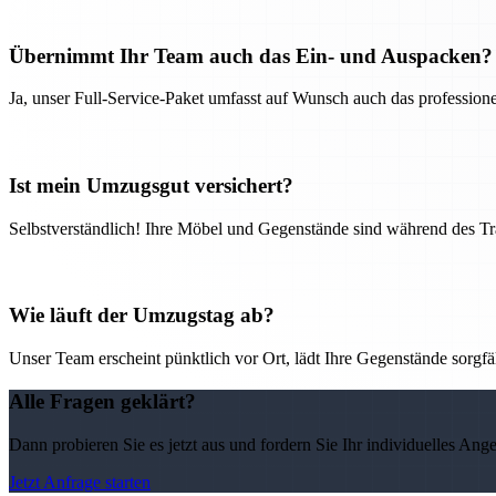
Übernimmt Ihr Team auch das Ein- und Auspacken?
Ja, unser Full-Service-Paket umfasst auf Wunsch auch das professio
Ist mein Umzugsgut versichert?
Selbstverständlich! Ihre Möbel und Gegenstände sind während des Tra
Wie läuft der Umzugstag ab?
Unser Team erscheint pünktlich vor Ort, lädt Ihre Gegenstände sorgfälti
Alle Fragen geklärt?
Dann probieren Sie es jetzt aus und fordern Sie Ihr individuelles Ang
Jetzt Anfrage starten