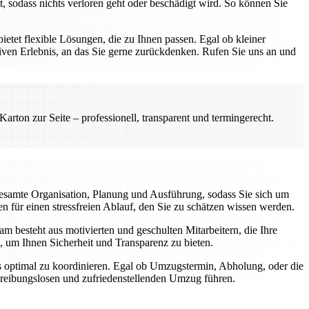
, sodass nichts verloren geht oder beschädigt wird. So können Sie
etet flexible Lösungen, die zu Ihnen passen. Egal ob kleiner
ven Erlebnis, an das Sie gerne zurückdenken. Rufen Sie uns an und
rton zur Seite – professionell, transparent und termingerecht.
esamte Organisation, Planung und Ausführung, sodass Sie sich um
 für einen stressfreien Ablauf, den Sie zu schätzen wissen werden.
m besteht aus motivierten und geschulten Mitarbeitern, die Ihre
, um Ihnen Sicherheit und Transparenz zu bieten.
gs optimal zu koordinieren. Egal ob Umzugstermin, Abholung, oder die
m reibungslosen und zufriedenstellenden Umzug führen.