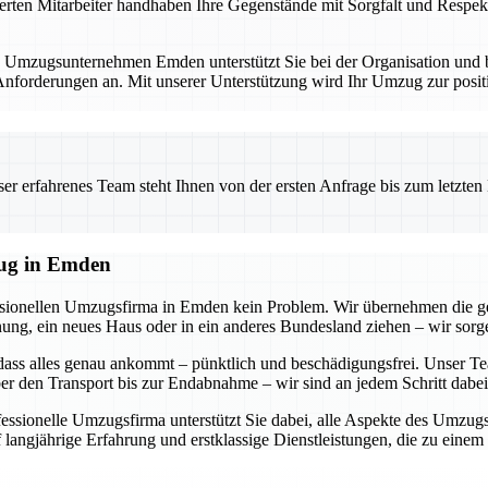
erten Mitarbeiter handhaben Ihre Gegenstände mit Sorgfalt und Respekt
. Umzugsunternehmen Emden unterstützt Sie bei der Organisation und bi
forderungen an. Mit unserer Unterstützung wird Ihr Umzug zur positi
 erfahrenes Team steht Ihnen von der ersten Anfrage bis zum letzten Ka
zug in Emden
essionellen Umzugsfirma in Emden kein Problem. Wir übernehmen die g
g, ein neues Haus oder in ein anderes Bundesland ziehen – wir sorgen
dass alles genau ankommt – pünktlich und beschädigungsfrei. Unser Tea
r den Transport bis zur Endabnahme – wir sind an jedem Schritt dabei
ofessionelle Umzugsfirma unterstützt Sie dabei, alle Aspekte des Umzu
 langjährige Erfahrung und erstklassige Dienstleistungen, die zu eine