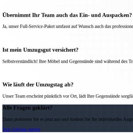
Übernimmt Ihr Team auch das Ein- und Auspacken?
Ja, unser Full-Service-Paket umfasst auf Wunsch auch das professio
Ist mein Umzugsgut versichert?
Selbstverständlich! Ihre Möbel und Gegenstände sind während des Tra
Wie läuft der Umzugstag ab?
Unser Team erscheint pünktlich vor Ort, lädt Ihre Gegenstände sorgfälti
Alle Fragen geklärt?
Dann probieren Sie es jetzt aus und fordern Sie Ihr individuelles Ang
Jetzt Anfrage starten