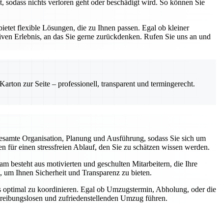
, sodass nichts verloren geht oder beschädigt wird. So können Sie
etet flexible Lösungen, die zu Ihnen passen. Egal ob kleiner
ven Erlebnis, an das Sie gerne zurückdenken. Rufen Sie uns an und
rton zur Seite – professionell, transparent und termingerecht.
esamte Organisation, Planung und Ausführung, sodass Sie sich um
 für einen stressfreien Ablauf, den Sie zu schätzen wissen werden.
m besteht aus motivierten und geschulten Mitarbeitern, die Ihre
, um Ihnen Sicherheit und Transparenz zu bieten.
gs optimal zu koordinieren. Egal ob Umzugstermin, Abholung, oder die
m reibungslosen und zufriedenstellenden Umzug führen.