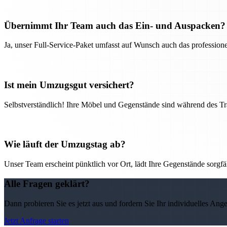
Übernimmt Ihr Team auch das Ein- und Auspacken?
Ja, unser Full-Service-Paket umfasst auf Wunsch auch das professio
Ist mein Umzugsgut versichert?
Selbstverständlich! Ihre Möbel und Gegenstände sind während des Tra
Wie läuft der Umzugstag ab?
Unser Team erscheint pünktlich vor Ort, lädt Ihre Gegenstände sorgfälti
Alle Fragen geklärt?
Dann probieren Sie es jetzt aus und fordern Sie Ihr individuelles Ang
Jetzt Anfrage starten