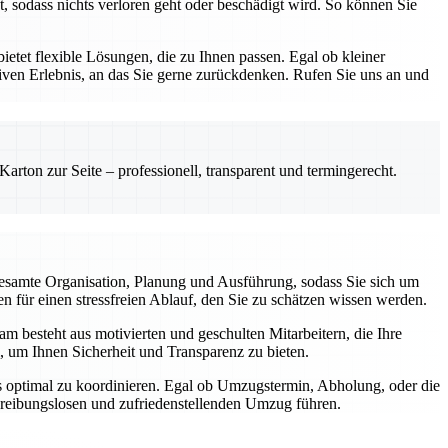
, sodass nichts verloren geht oder beschädigt wird. So können Sie
etet flexible Lösungen, die zu Ihnen passen. Egal ob kleiner
ven Erlebnis, an das Sie gerne zurückdenken. Rufen Sie uns an und
rton zur Seite – professionell, transparent und termingerecht.
esamte Organisation, Planung und Ausführung, sodass Sie sich um
 für einen stressfreien Ablauf, den Sie zu schätzen wissen werden.
m besteht aus motivierten und geschulten Mitarbeitern, die Ihre
, um Ihnen Sicherheit und Transparenz zu bieten.
gs optimal zu koordinieren. Egal ob Umzugstermin, Abholung, oder die
m reibungslosen und zufriedenstellenden Umzug führen.