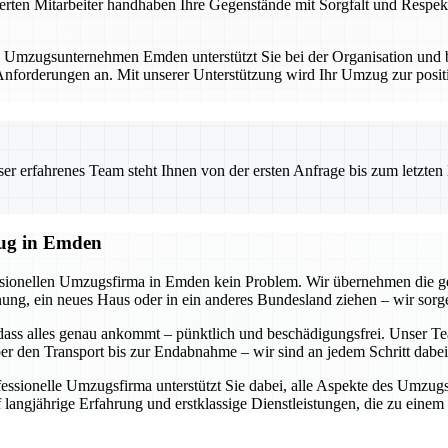
erten Mitarbeiter handhaben Ihre Gegenstände mit Sorgfalt und Respekt
. Umzugsunternehmen Emden unterstützt Sie bei der Organisation und bi
forderungen an. Mit unserer Unterstützung wird Ihr Umzug zur positi
 erfahrenes Team steht Ihnen von der ersten Anfrage bis zum letzten Ka
zug in Emden
essionellen Umzugsfirma in Emden kein Problem. Wir übernehmen die g
g, ein neues Haus oder in ein anderes Bundesland ziehen – wir sorgen
dass alles genau ankommt – pünktlich und beschädigungsfrei. Unser Tea
r den Transport bis zur Endabnahme – wir sind an jedem Schritt dabei
ofessionelle Umzugsfirma unterstützt Sie dabei, alle Aspekte des Umzu
 langjährige Erfahrung und erstklassige Dienstleistungen, die zu eine