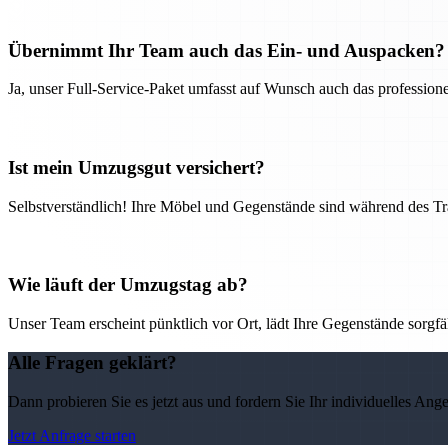
Übernimmt Ihr Team auch das Ein- und Auspacken?
Ja, unser Full-Service-Paket umfasst auf Wunsch auch das professio
Ist mein Umzugsgut versichert?
Selbstverständlich! Ihre Möbel und Gegenstände sind während des Tra
Wie läuft der Umzugstag ab?
Unser Team erscheint pünktlich vor Ort, lädt Ihre Gegenstände sorgfälti
Alle Fragen geklärt?
Dann probieren Sie es jetzt aus und fordern Sie Ihr individuelles Ang
Jetzt Anfrage starten