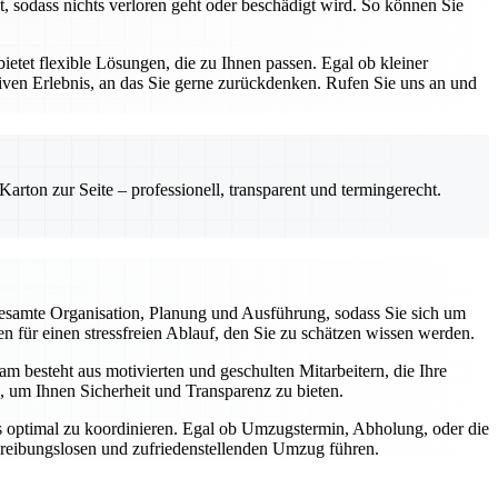
, sodass nichts verloren geht oder beschädigt wird. So können Sie
etet flexible Lösungen, die zu Ihnen passen. Egal ob kleiner
ven Erlebnis, an das Sie gerne zurückdenken. Rufen Sie uns an und
rton zur Seite – professionell, transparent und termingerecht.
esamte Organisation, Planung und Ausführung, sodass Sie sich um
 für einen stressfreien Ablauf, den Sie zu schätzen wissen werden.
m besteht aus motivierten und geschulten Mitarbeitern, die Ihre
, um Ihnen Sicherheit und Transparenz zu bieten.
gs optimal zu koordinieren. Egal ob Umzugstermin, Abholung, oder die
m reibungslosen und zufriedenstellenden Umzug führen.