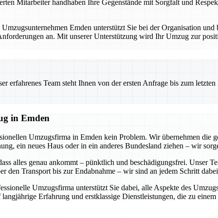
erten Mitarbeiter handhaben Ihre Gegenstände mit Sorgfalt und Respekt
. Umzugsunternehmen Emden unterstützt Sie bei der Organisation und bi
forderungen an. Mit unserer Unterstützung wird Ihr Umzug zur positi
 erfahrenes Team steht Ihnen von der ersten Anfrage bis zum letzten Ka
zug in Emden
essionellen Umzugsfirma in Emden kein Problem. Wir übernehmen die g
g, ein neues Haus oder in ein anderes Bundesland ziehen – wir sorgen
dass alles genau ankommt – pünktlich und beschädigungsfrei. Unser Tea
r den Transport bis zur Endabnahme – wir sind an jedem Schritt dabei
ofessionelle Umzugsfirma unterstützt Sie dabei, alle Aspekte des Umzu
 langjährige Erfahrung und erstklassige Dienstleistungen, die zu eine