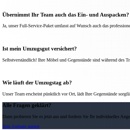
Übernimmt Ihr Team auch das Ein- und Auspacken?
Ja, unser Full-Service-Paket umfasst auf Wunsch auch das professio
Ist mein Umzugsgut versichert?
Selbstverständlich! Ihre Möbel und Gegenstände sind während des Tra
Wie läuft der Umzugstag ab?
Unser Team erscheint pünktlich vor Ort, lädt Ihre Gegenstände sorgfälti
Alle Fragen geklärt?
Dann probieren Sie es jetzt aus und fordern Sie Ihr individuelles Ang
Jetzt Anfrage starten