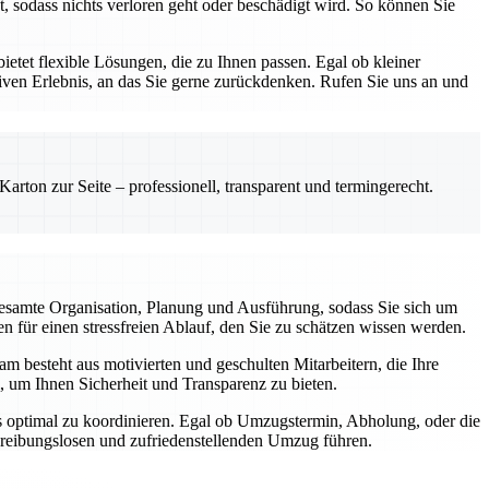
, sodass nichts verloren geht oder beschädigt wird. So können Sie
etet flexible Lösungen, die zu Ihnen passen. Egal ob kleiner
ven Erlebnis, an das Sie gerne zurückdenken. Rufen Sie uns an und
rton zur Seite – professionell, transparent und termingerecht.
esamte Organisation, Planung und Ausführung, sodass Sie sich um
 für einen stressfreien Ablauf, den Sie zu schätzen wissen werden.
m besteht aus motivierten und geschulten Mitarbeitern, die Ihre
, um Ihnen Sicherheit und Transparenz zu bieten.
gs optimal zu koordinieren. Egal ob Umzugstermin, Abholung, oder die
m reibungslosen und zufriedenstellenden Umzug führen.