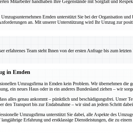
erten Mitarbeiter handhaben Ihre Gegenstände mit Sorgfalt und Respekt
. Umzugsunternehmen Emden unterstützt Sie bei der Organisation und bi
forderungen an. Mit unserer Unterstützung wird Ihr Umzug zur positi
 erfahrenes Team steht Ihnen von der ersten Anfrage bis zum letzten Ka
zug in Emden
essionellen Umzugsfirma in Emden kein Problem. Wir übernehmen die g
g, ein neues Haus oder in ein anderes Bundesland ziehen – wir sorgen
dass alles genau ankommt – pünktlich und beschädigungsfrei. Unser Tea
r den Transport bis zur Endabnahme – wir sind an jedem Schritt dabei
ofessionelle Umzugsfirma unterstützt Sie dabei, alle Aspekte des Umzu
 langjährige Erfahrung und erstklassige Dienstleistungen, die zu eine