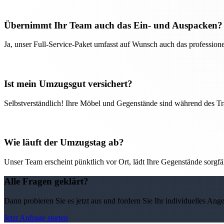
Übernimmt Ihr Team auch das Ein- und Auspacken?
Ja, unser Full-Service-Paket umfasst auf Wunsch auch das professio
Ist mein Umzugsgut versichert?
Selbstverständlich! Ihre Möbel und Gegenstände sind während des Tra
Wie läuft der Umzugstag ab?
Unser Team erscheint pünktlich vor Ort, lädt Ihre Gegenstände sorgfälti
Alle Fragen geklärt?
Dann probieren Sie es jetzt aus und fordern Sie Ihr individuelles Ang
Jetzt Anfrage starten