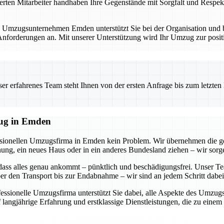
erten Mitarbeiter handhaben Ihre Gegenstände mit Sorgfalt und Respekt
. Umzugsunternehmen Emden unterstützt Sie bei der Organisation und bi
forderungen an. Mit unserer Unterstützung wird Ihr Umzug zur positi
 erfahrenes Team steht Ihnen von der ersten Anfrage bis zum letzten Ka
zug in Emden
essionellen Umzugsfirma in Emden kein Problem. Wir übernehmen die g
g, ein neues Haus oder in ein anderes Bundesland ziehen – wir sorgen
dass alles genau ankommt – pünktlich und beschädigungsfrei. Unser Tea
r den Transport bis zur Endabnahme – wir sind an jedem Schritt dabei
ofessionelle Umzugsfirma unterstützt Sie dabei, alle Aspekte des Umzu
 langjährige Erfahrung und erstklassige Dienstleistungen, die zu eine