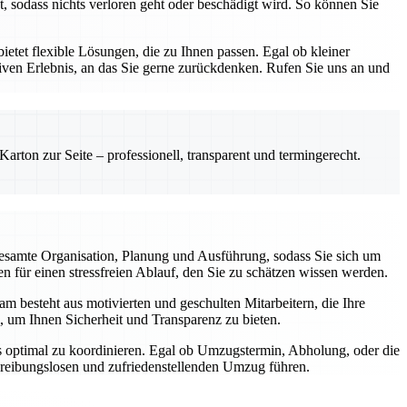
, sodass nichts verloren geht oder beschädigt wird. So können Sie
etet flexible Lösungen, die zu Ihnen passen. Egal ob kleiner
ven Erlebnis, an das Sie gerne zurückdenken. Rufen Sie uns an und
rton zur Seite – professionell, transparent und termingerecht.
esamte Organisation, Planung und Ausführung, sodass Sie sich um
 für einen stressfreien Ablauf, den Sie zu schätzen wissen werden.
m besteht aus motivierten und geschulten Mitarbeitern, die Ihre
, um Ihnen Sicherheit und Transparenz zu bieten.
gs optimal zu koordinieren. Egal ob Umzugstermin, Abholung, oder die
m reibungslosen und zufriedenstellenden Umzug führen.