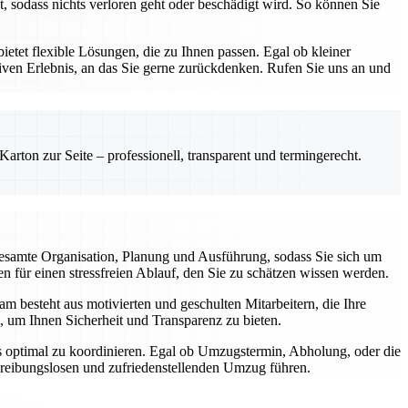
, sodass nichts verloren geht oder beschädigt wird. So können Sie
etet flexible Lösungen, die zu Ihnen passen. Egal ob kleiner
ven Erlebnis, an das Sie gerne zurückdenken. Rufen Sie uns an und
rton zur Seite – professionell, transparent und termingerecht.
esamte Organisation, Planung und Ausführung, sodass Sie sich um
 für einen stressfreien Ablauf, den Sie zu schätzen wissen werden.
m besteht aus motivierten und geschulten Mitarbeitern, die Ihre
, um Ihnen Sicherheit und Transparenz zu bieten.
gs optimal zu koordinieren. Egal ob Umzugstermin, Abholung, oder die
m reibungslosen und zufriedenstellenden Umzug führen.