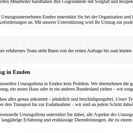
erten Mitarbeiter handhaben Ihre Gegenstände mit Sorgfalt und Respekt
. Umzugsunternehmen Emden unterstützt Sie bei der Organisation und bi
forderungen an. Mit unserer Unterstützung wird Ihr Umzug zur positi
 erfahrenes Team steht Ihnen von der ersten Anfrage bis zum letzten Ka
zug in Emden
essionellen Umzugsfirma in Emden kein Problem. Wir übernehmen die g
g, ein neues Haus oder in ein anderes Bundesland ziehen – wir sorgen
dass alles genau ankommt – pünktlich und beschädigungsfrei. Unser Tea
r den Transport bis zur Endabnahme – wir sind an jedem Schritt dabei
ofessionelle Umzugsfirma unterstützt Sie dabei, alle Aspekte des Umzu
 langjährige Erfahrung und erstklassige Dienstleistungen, die zu eine