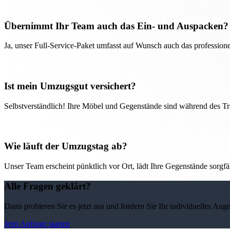
Übernimmt Ihr Team auch das Ein- und Auspacken?
Ja, unser Full-Service-Paket umfasst auf Wunsch auch das professio
Ist mein Umzugsgut versichert?
Selbstverständlich! Ihre Möbel und Gegenstände sind während des Tra
Wie läuft der Umzugstag ab?
Unser Team erscheint pünktlich vor Ort, lädt Ihre Gegenstände sorgfälti
Alle Fragen geklärt?
Dann probieren Sie es jetzt aus und fordern Sie Ihr individuelles Ang
Jetzt Anfrage starten