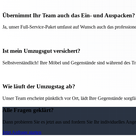
Übernimmt Ihr Team auch das Ein- und Auspacken?
Ja, unser Full-Service-Paket umfasst auf Wunsch auch das professio
Ist mein Umzugsgut versichert?
Selbstverständlich! Ihre Möbel und Gegenstände sind während des Tra
Wie läuft der Umzugstag ab?
Unser Team erscheint pünktlich vor Ort, lädt Ihre Gegenstände sorgfälti
Alle Fragen geklärt?
Dann probieren Sie es jetzt aus und fordern Sie Ihr individuelles Ang
Jetzt Anfrage starten