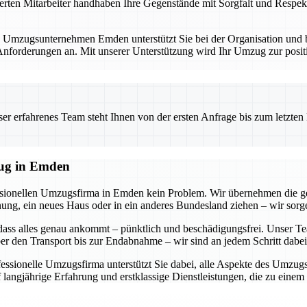
erten Mitarbeiter handhaben Ihre Gegenstände mit Sorgfalt und Respekt
. Umzugsunternehmen Emden unterstützt Sie bei der Organisation und bi
forderungen an. Mit unserer Unterstützung wird Ihr Umzug zur positi
 erfahrenes Team steht Ihnen von der ersten Anfrage bis zum letzten Ka
zug in Emden
essionellen Umzugsfirma in Emden kein Problem. Wir übernehmen die g
g, ein neues Haus oder in ein anderes Bundesland ziehen – wir sorgen
dass alles genau ankommt – pünktlich und beschädigungsfrei. Unser Tea
r den Transport bis zur Endabnahme – wir sind an jedem Schritt dabei
ofessionelle Umzugsfirma unterstützt Sie dabei, alle Aspekte des Umzu
 langjährige Erfahrung und erstklassige Dienstleistungen, die zu eine